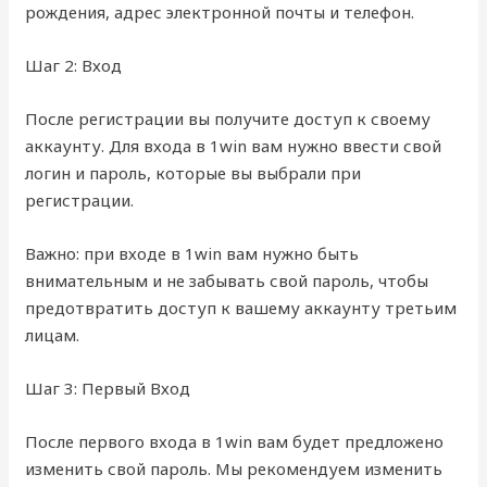
рождения, адрес электронной почты и телефон.
Шаг 2: Вход
После регистрации вы получите доступ к своему
аккаунту. Для входа в 1win вам нужно ввести свой
логин и пароль, которые вы выбрали при
регистрации.
Важно: при входе в 1win вам нужно быть
внимательным и не забывать свой пароль, чтобы
предотвратить доступ к вашему аккаунту третьим
лицам.
Шаг 3: Первый Вход
После первого входа в 1win вам будет предложено
изменить свой пароль. Мы рекомендуем изменить