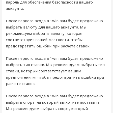
пароль для обеспечения безопасности вашего
аккаунта.
После первого входа в 1win вам будет предложено
выбрать валюту для вашего аккаунта. Мы
рекомендуем выбрать валюту, которая
соответствует вашей местности, чтобы
предотвратить ошибки при расчете ставок.
После первого входа в 1win вам будет предложено
выбрать тип ставки. Мы рекомендуем выбрать тип
ставки, который соответствует вашим
предпочтениям, чтобы предотвратить ошибки при
расчете ставок.
После первого входа в 1win вам будет предложено
выбрать спорт, на который вы хотите поставить.
Мы рекомендуем выбрать спорт, который