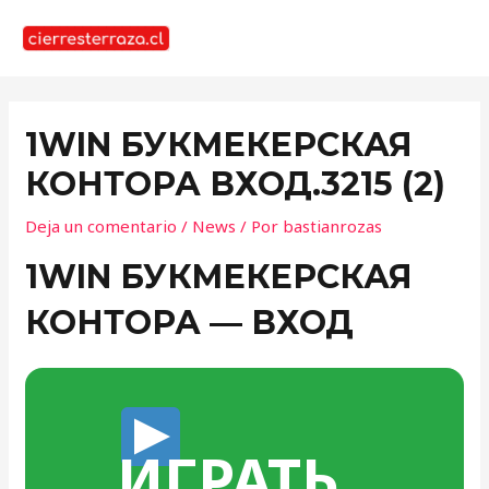
Ir
Navegación
al
de
contenido
entradas
1WIN БУКМЕКЕРСКАЯ
КОНТОРА ВХОД.3215 (2)
Deja un comentario
/
News
/ Por
bastianrozas
1WIN БУКМЕКЕРСКАЯ
КОНТОРА — ВХОД
ИГРАТЬ