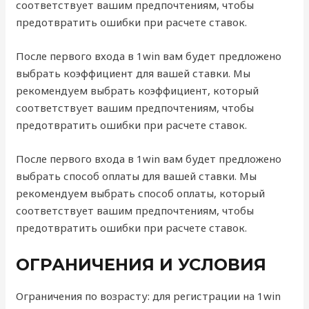
соответствует вашим предпочтениям, чтобы
предотвратить ошибки при расчете ставок.
После первого входа в 1win вам будет предложено
выбрать коэффициент для вашей ставки. Мы
рекомендуем выбрать коэффициент, который
соответствует вашим предпочтениям, чтобы
предотвратить ошибки при расчете ставок.
После первого входа в 1win вам будет предложено
выбрать способ оплаты для вашей ставки. Мы
рекомендуем выбрать способ оплаты, который
соответствует вашим предпочтениям, чтобы
предотвратить ошибки при расчете ставок.
ОГРАНИЧЕНИЯ И УСЛОВИЯ
Ограничения по возрасту: для регистрации на 1win