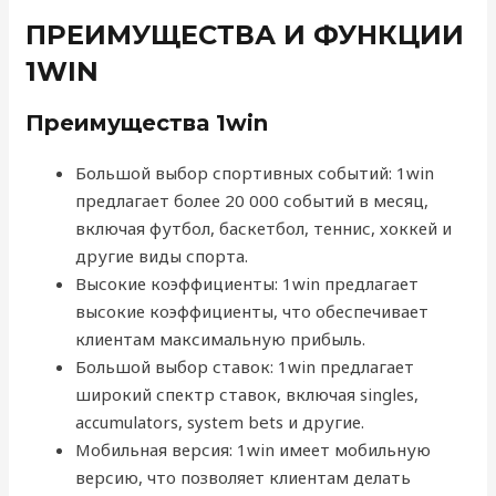
ПРЕИМУЩЕСТВА И ФУНКЦИИ
1WIN
Преимущества 1win
Большой выбор спортивных событий: 1win
предлагает более 20 000 событий в месяц,
включая футбол, баскетбол, теннис, хоккей и
другие виды спорта.
Высокие коэффициенты: 1win предлагает
высокие коэффициенты, что обеспечивает
клиентам максимальную прибыль.
Большой выбор ставок: 1win предлагает
широкий спектр ставок, включая singles,
accumulators, system bets и другие.
Мобильная версия: 1win имеет мобильную
версию, что позволяет клиентам делать