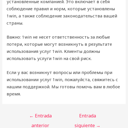
установленные компанией. Это включает в себя
соблюдение правил и норм, которые установлены
1win, а также соблюдение законодательства вашей
страны.
Важно: 1win не несет ответственность за любые
потери, которые могут возникнуть в результате
использования услуг 1win. Клиенты должны
использовать услуги 1win на свой риск.
Если у вас возникнут вопросы или проблемы при
использовании услуг 1win, пожалуйста, свяжитесь с
нашим поддержкой. Мы готовы помочь вам в любое
время.
←
Entrada
Entrada
anterior
siguiente
→