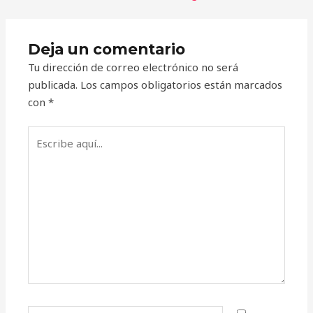
Deja un comentario
Tu dirección de correo electrónico no será
publicada.
Los campos obligatorios están marcados
con
*
Escribe
aquí...